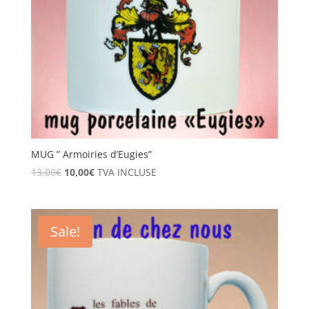
MUG ” Armoiries d’Eugies”
13,00
€
10,00
€
TVA INCLUSE
Sale!