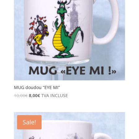
MUG doudou “EYE MI”
10,00
€
8,00
€
TVA INCLUSE
Sale!