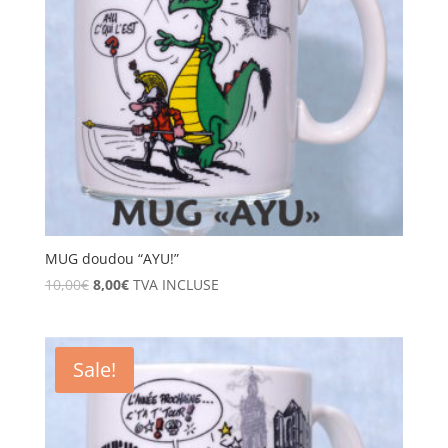
MUG doudou “AYU!”
10,00
€
8,00
€
TVA INCLUSE
Sale!