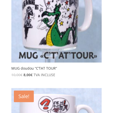
MUG doudou “C’TAT TOUR”
10,00
€
8,00
€
TVA INCLUSE
Sale!