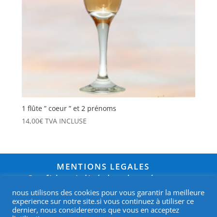
1 flûte ” coeur ” et 2 prénoms
14,00
€
TVA INCLUSE
MENTIONS LEGALES
Confidentialité des données et
RGPD
nous utilisons des cookies pour vous garantir la meilleure
CONTACT
experience sur notre site.si vous continuez à utiliser ce
dernier, nous considererons que vous en acceptez
CONDITIONS DE VENTE